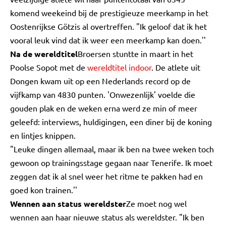
komend weekeind bij de prestigieuze meerkamp in het
Oostenrijkse Götzis al overtreffen. "Ik geloof dat ik het
vooral leuk vind dat ik weer een meerkamp kan doen.''
Na de wereldtitel
Broersen stuntte in maart in het
Poolse Sopot met de
wereldtitel indoor
. De atlete uit
Dongen kwam uit op een Nederlands record op de
vijfkamp van 4830 punten. 'Onwezenlijk' voelde die
gouden plak en de weken erna werd ze min of meer
geleefd: interviews, huldigingen, een diner bij de koning
en lintjes knippen.
"Leuke dingen allemaal, maar ik ben na twee weken toch
gewoon op trainingsstage gegaan naar Tenerife. Ik moet
zeggen dat ik al snel weer het ritme te pakken had en
goed kon trainen.''
Wennen aan status wereldster
Ze moet nog wel
wennen aan haar nieuwe status als wereldster. "Ik ben