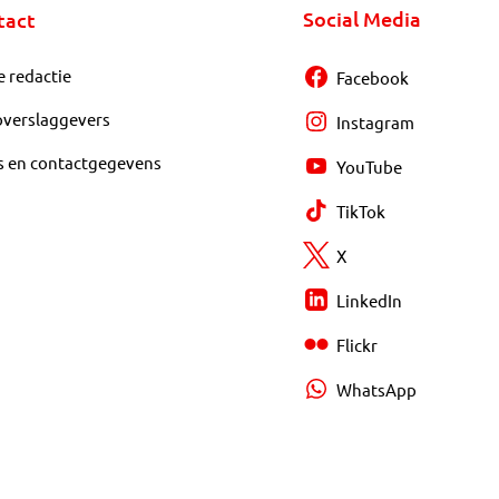
Social Media
tact
e redactie
Facebook
overslaggevers
Instagram
s en contactgegevens
YouTube
TikTok
X
LinkedIn
Flickr
WhatsApp