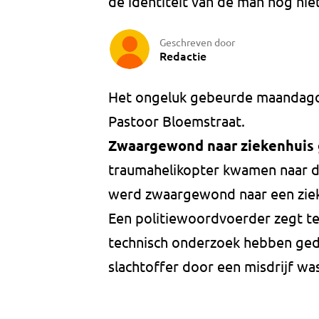
de identiteit van de man nog ni
Geschreven door
Redactie
Het ongeluk gebeurde maandagoch
Pastoor Bloemstraat.
Zwaargewond naar ziekenhuis 
traumahelikopter kwamen naar de
werd zwaargewond naar een zieke
Een politiewoordvoerder zegt t
technisch onderzoek hebben geda
slachtoffer door een misdrijf wa