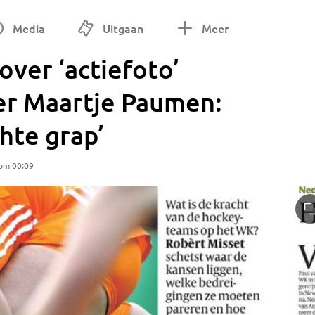
Media
Uitgaan
Meer
over ‘actiefoto’
er Maartje Paumen:
chte grap’
 om 00:09