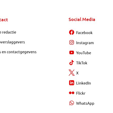
Social Media
tact
e redactie
Facebook
overslaggevers
Instagram
s en contactgegevens
YouTube
TikTok
X
LinkedIn
Flickr
WhatsApp