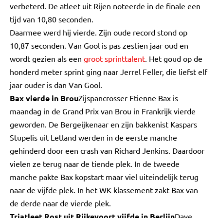
verbeterd. De atleet uit Rijen noteerde in de finale een
tijd van 10,80 seconden.
Daarmee werd hij vierde. Zijn oude record stond op
10,87 seconden. Van Gool is pas zestien jaar oud en
wordt gezien als een
groot sprinttalent
. Het goud op de
honderd meter sprint ging naar Jerrel Feller, die liefst elf
jaar ouder is dan Van Gool.
Bax vierde in Brou
Zijspancrosser Etienne Bax is
maandag in de Grand Prix van Brou in Frankrijk vierde
geworden. De Bergeijkenaar en zijn bakkenist Kaspars
Stupelis uit Letland werden in de eerste manche
gehinderd door een crash van Richard Jenkins. Daardoor
vielen ze terug naar de tiende plek. In de tweede
manche pakte Bax kopstart maar viel uiteindelijk terug
naar de vijfde plek. In het WK-klassement zakt Bax van
de derde naar de vierde plek.
Triatleet Rost uit Rijkevoort vijfde in Berlijn
Dave