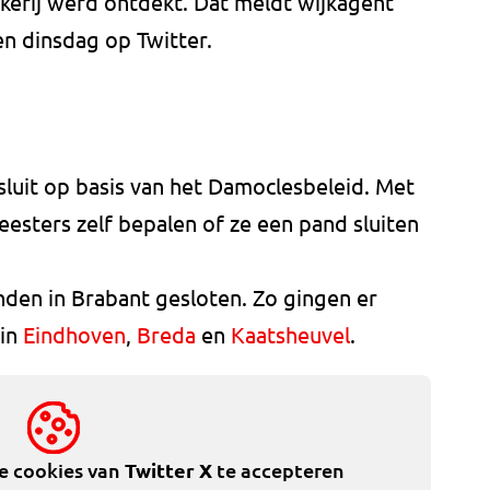
erij werd ontdekt. Dat meldt wijkagent
n dinsdag op Twitter.
luit op basis van het Damoclesbeleid. Met
sters zelf bepalen of ze een pand sluiten
den in Brabant gesloten. Zo gingen er
 in
Eindhoven
,
Breda
en
Kaatsheuvel
.
de cookies van
Twitter X
te accepteren