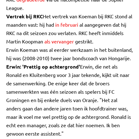
League.
Vertrek bij RKC
Het vertrek van Koeman bij RKC stond al
maanden vast: hij had
in februari
al aangegeven dat hij
RKC na dit seizoen zou verlaten. RKC heeft inmiddels
Martin Koopman
als vervanger
gestrikt.
Erwin Koeman was al eerder werkzaam in het buitenland,
hij was (2008-2010) twee jaar bondscoach van Hongarije.
Erwin: 'Prettig op achtergrond'
Erwin, die net als
Ronald en Kluitenberg voor 3 jaar tekende, kijkt uit naar
de samenwerking. De enige keer dat de broers
samenwerkten was één seizoen als spelers bij FC
Groningen en bij enkele duels van Oranje. "Het zal
anders gaan dan andere jaren toen ik hoofdtrainer was,
maar ik voel me wel prettig op de achtergrond. Ronald is
echt een manager, zoals ze dat hier noemen. Ik ben
gewoon eerste assistent."