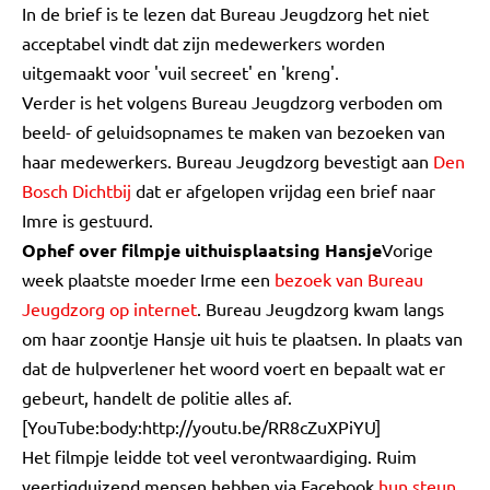
In de brief is te lezen dat Bureau Jeugdzorg het niet
acceptabel vindt dat zijn medewerkers worden
uitgemaakt voor 'vuil secreet' en 'kreng'.
Verder is het volgens Bureau Jeugdzorg verboden om
beeld- of geluidsopnames te maken van bezoeken van
haar medewerkers. Bureau Jeugdzorg bevestigt aan
Den
Bosch Dichtbij
dat er afgelopen vrijdag een brief naar
Imre is gestuurd.
Ophef over filmpje uithuisplaatsing Hansje
Vorige
week plaatste moeder Irme een
bezoek van Bureau
Jeugdzorg op internet
. Bureau Jeugdzorg kwam langs
om haar zoontje Hansje uit huis te plaatsen. In plaats van
dat de hulpverlener het woord voert en bepaalt wat er
gebeurt, handelt de politie alles af.
[YouTube:body:http://youtu.be/RR8cZuXPiYU]
Het filmpje leidde tot veel verontwaardiging. Ruim
veertigduizend mensen hebben via Facebook
hun steun