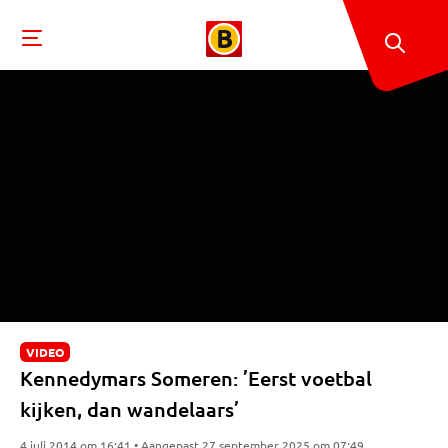
VIDEO
Kennedymars Someren: ’Eerst voetbal
kijken, dan wandelaars’
4 juli 2014 om 16:41 • Aangepast 27 september 2025 om 07:49