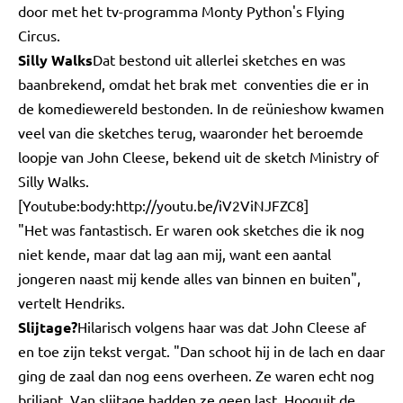
door met het tv-programma Monty Python's Flying
Circus.
Silly Walks
Dat bestond uit allerlei sketches en was
baanbrekend, omdat het brak met conventies die er in
de komediewereld bestonden. In de reünieshow kwamen
veel van die sketches terug, waaronder het beroemde
loopje van John Cleese, bekend uit de sketch Ministry of
Silly Walks.
[Youtube:body:http://youtu.be/iV2ViNJFZC8]
"Het was fantastisch. Er waren ook sketches die ik nog
niet kende, maar dat lag aan mij, want een aantal
jongeren naast mij kende alles van binnen en buiten",
vertelt Hendriks.
Slijtage?
Hilarisch volgens haar was dat John Cleese af
en toe zijn tekst vergat. "Dan schoot hij in de lach en daar
ging de zaal dan nog eens overheen. Ze waren echt nog
briljant. Van slijtage hadden ze geen last. Hooguit de