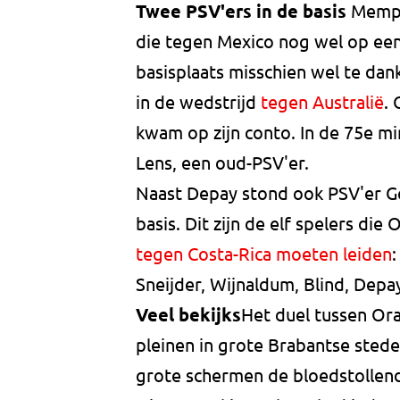
Twee PSV'ers in de basis
Memph
die tegen Mexico nog wel op een 
basisplaats misschien wel te dan
in de wedstrijd
tegen Australië
.
kwam op zijn conto. In de 75e m
Lens, een oud-PSV'er.
Naast Depay stond ook PSV'er G
basis. Dit zijn de elf spelers di
tegen Costa-Rica moeten leiden
:
Sneijder, Wijnaldum, Blind, Depa
Veel bekijks
Het duel tussen Ora
pleinen in grote Brabantse sted
grote schermen de bloedstollend