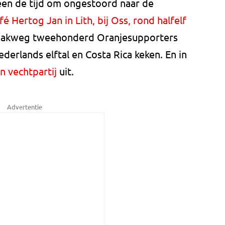
reen de tijd om ongestoord naar de
afé Hertog Jan in Lith, bij Oss, rond halfelf
l pakweg tweehonderd Oranjesupporters
derlands elftal en Costa Rica keken. En in
n vechtpartij
uit.
Advertentie