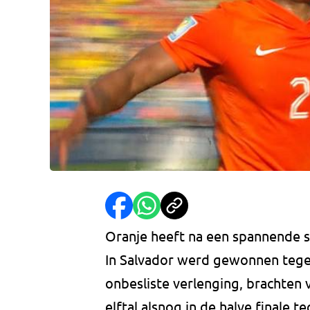
Oranje heeft na een spannende st
In Salvador werd gewonnen tegen
onbesliste verlenging, brachten
elftal alsnog in de halve finale t