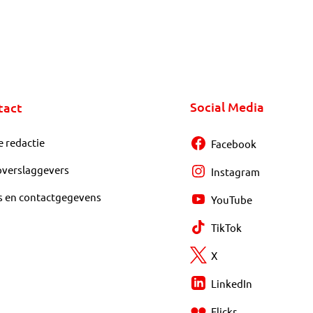
Social Media
tact
e redactie
Facebook
overslaggevers
Instagram
s en contactgegevens
YouTube
TikTok
X
LinkedIn
Flickr