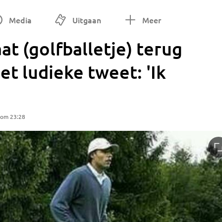
Media
Uitgaan
Meer
at (golfballetje) terug
et ludieke tweet: 'Ik
 om 23:28