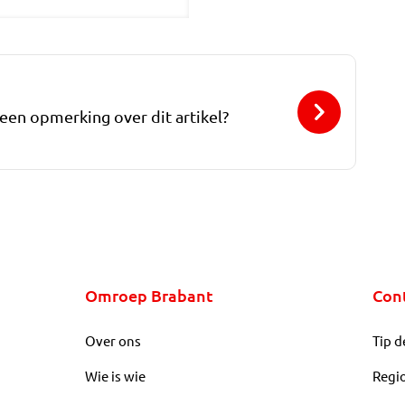
 een opmerking over dit artikel?
Omroep Brabant
Con
Over ons
Tip d
Wie is wie
Regi