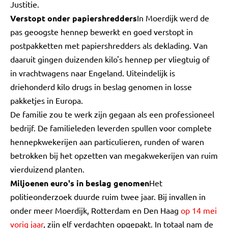
Justitie.
Verstopt onder papiershredders
In Moerdijk werd de
pas geoogste hennep bewerkt en goed verstopt in
postpakketten met papiershredders als deklading. Van
daaruit gingen duizenden kilo's hennep per vliegtuig of
in vrachtwagens naar Engeland. Uiteindelijk is
driehonderd kilo drugs in beslag genomen in losse
pakketjes in Europa.
De familie zou te werk zijn gegaan als een professioneel
bedrijf. De familieleden leverden spullen voor complete
hennepkwekerijen aan particulieren, runden of waren
betrokken bij het opzetten van megakwekerijen van ruim
vierduizend planten.
Miljoenen euro's in beslag genomen
Het
politieonderzoek duurde ruim twee jaar. Bij invallen in
onder meer Moerdijk, Rotterdam en Den Haag
op 14 mei
vorig jaar
, zijn elf verdachten opgepakt. In totaal nam de