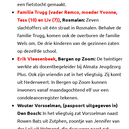
een fietstocht gemaakt.
Familie Trugg (vader Remco, moeder Yvonne,
Tess (10) en Liv (7))
, Rosmalen:
Zeven
slachtoffers uit één straat in Rosmalen. Behalve de
familie Trugg, komen ook de overburen de familie
Wels om. De drie kinderen van de gezinnen zaten
op dezelfde school.
Erik Vleesenbeek
, Bergen op Zoom:
De twintiger
werkte als docentbegeleider bij Almata Jeugdzorg
Plus. Ook zijn vriendin zat in het vliegtuig. Zij komt
uit Nederweert. In Bergen op Zoom kunnen
inwoners vanaf maandagochtend elf uur een
condoleanceregister tekenen.
Wouter Vorsselman, (paspoort uitgegeven in)
Den Bosch:
In het vliegtuig zat Vorsselman naast
Rowen Bats uit Zutphen, zoontje van Jennifer van
der Leij uit Helmond, die daar weer naast zat.