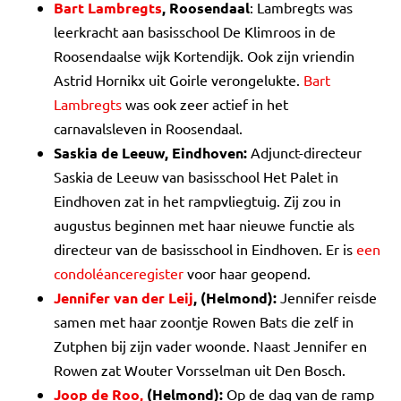
Bart Lambregts
, Roosendaal
: Lambregts was
leerkracht aan basisschool De Klimroos in de
Roosendaalse wijk Kortendijk. Ook zijn vriendin
Astrid Hornikx uit Goirle verongelukte.
Bart
Lambregts
was ook zeer actief in het
carnavalsleven in Roosendaal.
Saskia de Leeuw, Eindhoven:
Adjunct-directeur
Saskia de Leeuw van basisschool Het Palet in
Eindhoven zat in het rampvliegtuig. Zij zou in
augustus beginnen met haar nieuwe functie als
directeur van de basisschool in Eindhoven. Er is
een
condoléanceregister
voor haar geopend.
Jennifer van der Leij
, (Helmond):
Jennifer reisde
samen met haar zoontje Rowen Bats die zelf in
Zutphen bij zijn vader woonde. Naast Jennifer en
Rowen zat Wouter Vorsselman uit Den Bosch.
Joop de Roo,
(Helmond):
Op de dag van de ramp