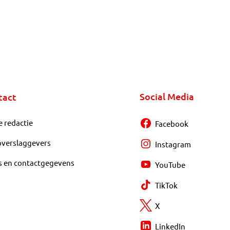
Social Media
tact
e redactie
Facebook
overslaggevers
Instagram
s en contactgegevens
YouTube
TikTok
X
LinkedIn