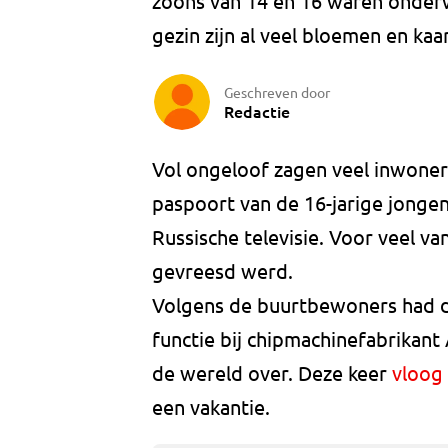
zoons van 14 en 16 waren onderwe
gezin zijn al veel bloemen en kaa
Geschreven door
Redactie
Vol ongeloof zagen veel inwoner
paspoort van de 16-jarige jonge
Russische televisie. Voor veel va
gevreesd werd.
Volgens de buurtbewoners had de
functie bij chipmachinefabrikant
de wereld over. Deze keer
vloog
een vakantie.