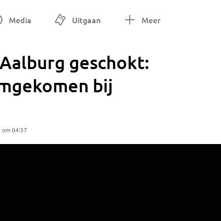
Media
Uitgaan
Meer
 Aalburg geschokt:
omgekomen bij
5 om 04:57