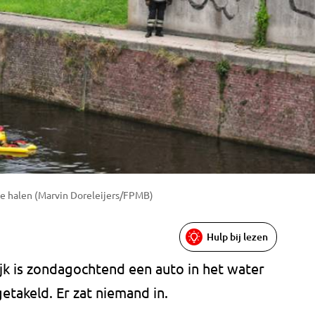
te halen (Marvin Doreleijers/FPMB)
Hulp bij lezen
k is zondagochtend een auto in het water
getakeld. Er zat niemand in.