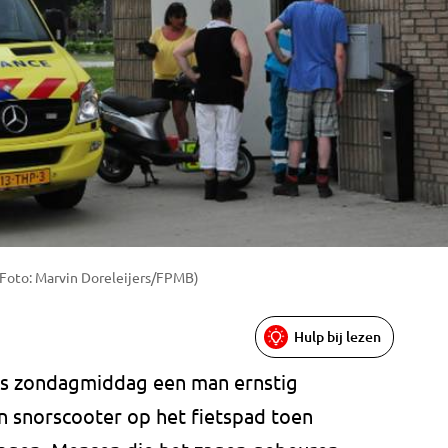
Foto: Marvin Doreleijers/FPMB)
Hulp bij lezen
 is zondagmiddag een man ernstig
n snorscooter op het fietspad toen