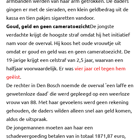
armbanden werden van haar arm getrokken. De daders
gingen er met de sieraden, een klein geldbedrag uit de
kassa en tien pakjes sigaretten vandoor.
Goud, geld en geen cameratoezicht
De jongste
verdachte krijgt de hoogste straf omdat hij het initiatief
nam voor de overval. Hij koos het oude vrouwtje uit
omdat er goud en geld was en geen cameratoezicht. De
19-jarige krijgt een celstraf van 2,5 jaar, waarvan een
halfjaar voorwaardelijk. Er was
vier jaar cel tegen hem
geëist
.
De rechter in Den Bosch noemde de overval 'een laffe en
gewetenloze daad' die werd gepleegd op een weerloze
vrouw van 88. Met haar gevoelens werd geen rekening
gehouden, de daders wilden alleen snel aan geld komen,
aldus de uitspraak.
De jongemannen moeten aan haar een
schadevergoeding betalen van in totaal 1871,87 euro,