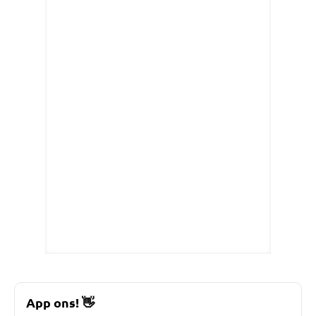
App ons!
👋