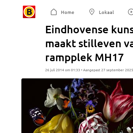
Home
Lokaal
Eindhovense kun
maakt stilleven 
rampplek MH17
26 juli 2014 om 01:33 • Aangepast 27 september 202