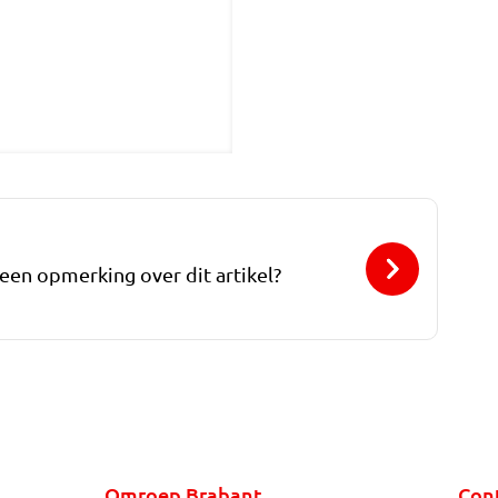
 een opmerking over dit artikel?
Omroep Brabant
Con