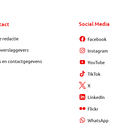
Social Media
tact
e redactie
Facebook
overslaggevers
Instagram
s en contactgegevens
YouTube
TikTok
X
LinkedIn
Flickr
WhatsApp