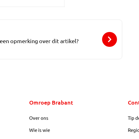
 een opmerking over dit artikel?
Omroep Brabant
Con
Over ons
Tip d
Wie is wie
Regi