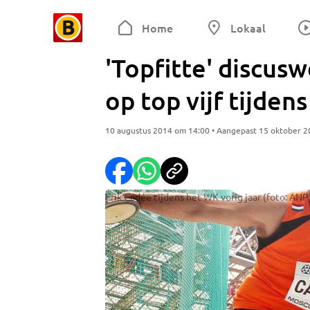
Home
Lokaal
'Topfitte' discus
op top vijf tijden
10 augustus 2014 om 14:00 • Aangepast 15 oktober 
Erik Cadée tijdens het WK vorig jaar (foto: ANP