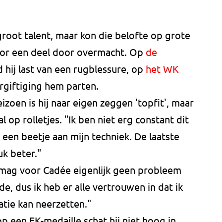
groot talent, maar kon die belofte op grote
or een deel door overmacht. Op
de
 hij last van een rugblessure, op
het WK
giftiging hem parten.
eizoen is hij naar eigen zeggen 'topfit', maar
 op rolletjes. "Ik ben niet erg constant dit
t een beetje aan mijn techniek. De laatste
uk beter."
n mag voor Cadée eigenlijk geen probleem
rde, dus ik heb er alle vertrouwen in dat ik
tie kan neerzetten."
p een EK-medaille schat hij niet hoog in.