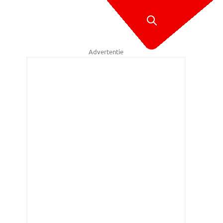
Advertentie
reidt zich in het krachthonk voor op het EK