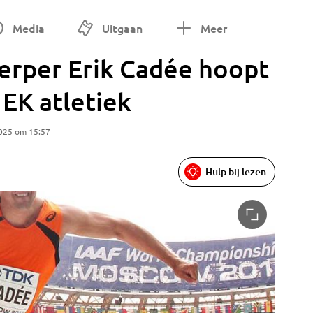
Media
Uitgaan
Meer
werper Erik Cadée hoopt
s EK atletiek
2025 om 15:57
Hulp bij lezen
)
Cadée be