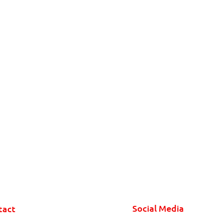
Social Media
tact