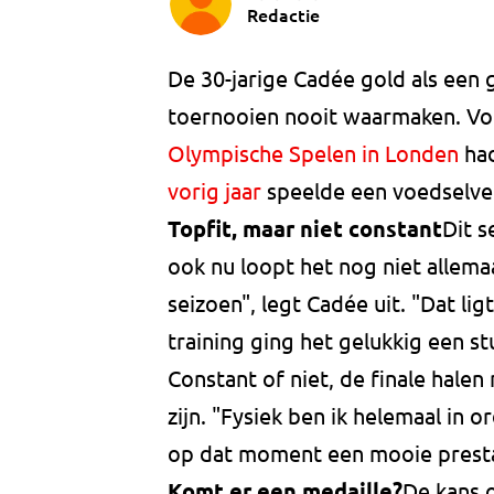
Redactie
De 30-jarige Cadée gold als een 
toernooien nooit waarmaken. Vo
Olympische Spelen in Londen
had
vorig jaar
speelde een voedselver
Topfit, maar niet constant
Dit s
ook nu loopt het nog niet allemaal
seizoen", legt Cadée uit. "Dat lig
training ging het gelukkig een st
Constant of niet, de finale hale
zijn. "Fysiek ben ik helemaal in o
op dat moment een mooie presta
Komt er een medaille?
De kans o