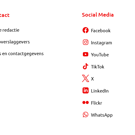
Social Media
tact
e redactie
Facebook
overslaggevers
Instagram
s en contactgegevens
YouTube
TikTok
X
LinkedIn
Flickr
WhatsApp