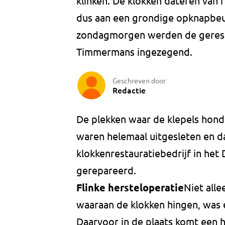
klinken. De klokken dateren van 
dus aan een grondige opknapbeur
zondagmorgen werden de gerest
Timmermans ingezegend.
Geschreven door
Redactie
De plekken waar de klepels hon
waren helemaal uitgesleten en d
klokkenrestauratiebedrijf in het
gerepareerd.
Flinke hersteloperatie
Niet alle
waaraan de klokken hingen, was
Daarvoor in de plaats komt een h