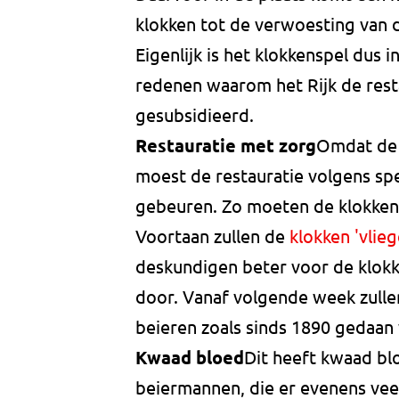
klokken tot de verwoesting van
Eigenlijk is het klokkenspel dus i
redenen waarom het Rijk de res
gesubsidieerd.
Restauratie met zorg
Omdat de 
moest de restauratie volgens sp
gebeuren. Zo moeten de klokke
Voortaan zullen de
klokken 'vlie
deskundigen beter voor de klokk
door. Vanaf volgende week zulle
beieren zoals sinds 1890 gedaan w
Kwaad bloed
Dit heeft kwaad bl
beiermannen, die er evenens ve