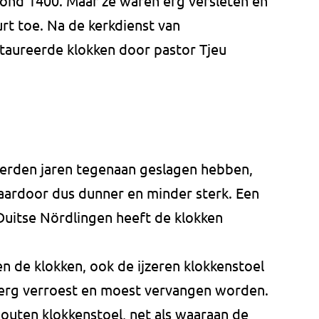
rond 1400. Maar ze waren erg versleten en
t toe. Na de kerkdienst van
aureerde klokken door pastor Tjeu
derden jaren tegenaan geslagen hebben,
aardoor dus dunner en minder sterk. Een
 Duitse Nördlingen heeft de klokken
en de klokken, ook de ijzeren klokkenstoel
 erg verroest en moest vervangen worden.
outen klokkenstoel, net als waaraan de