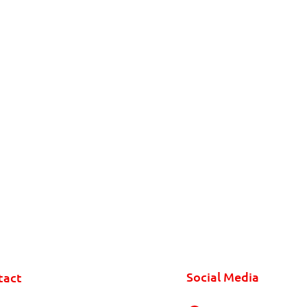
Social Media
tact