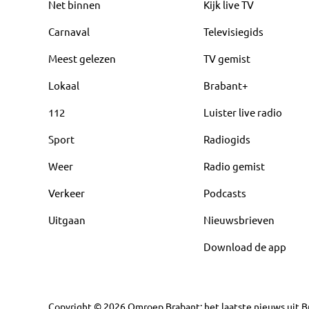
Net binnen
Kijk live TV
Carnaval
Televisiegids
Meest gelezen
TV gemist
Lokaal
Brabant+
112
Luister live radio
Sport
Radiogids
Weer
Radio gemist
Verkeer
Podcasts
Uitgaan
Nieuwsbrieven
Download de app
Copyright
©
2026
Omroep Brabant: het laatste nieuws uit Br