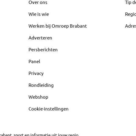
Over ons
Tip d
Wie is wie
Regi
Werken bij Omroep Brabant
Adre
Adverteren
Persberichten
Panel
Privacy
Rondleiding
Webshop
Cookie-instellingen
abant, sport en informatie uit jouw regio.