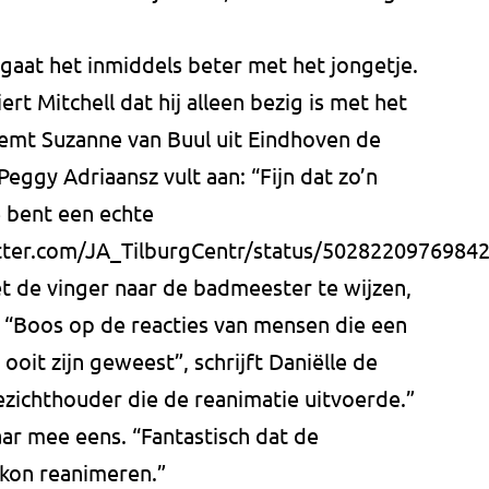
gaat het inmiddels beter met het jongetje.
iert Mitchell dat hij alleen bezig is met het
oemt Suzanne van Buul uit Eindhoven de
Peggy Adriaansz vult aan: “Fijn dat zo’n
 bent een echte
itter.com/JA_TilburgCentr/status/5028220976984
 de vinger naar de badmeester te wijzen,
. “Boos op de reacties van mensen die een
oit zijn geweest”, schrijft Daniëlle de
oezichthouder die de reanimatie uitvoerde.”
aar mee eens. “Fantastisch dat de
 kon reanimeren.”