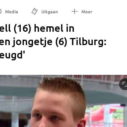
Media
Uitgaan
Meer
ll (16) hemel in
n jongetje (6) Tilburg:
jeugd'