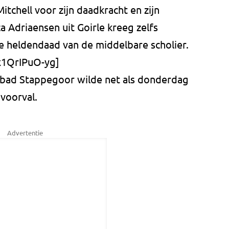
itchell voor zijn daadkracht en zijn
ca Adriaensen uit Goirle kreeg zelfs
e heldendaad van de middelbare scholier.
x1QrIPuO-yg]
ad Stappegoor wilde net als donderdag
 voorval.
Advertentie