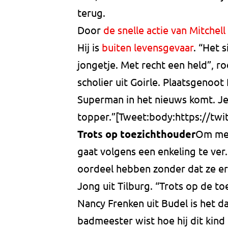
terug.
Door
de snelle actie van Mitchell
Hij is
buiten levensgevaar
. “Het s
jongetje. Met recht een held”, r
scholier uit Goirle. Plaatsgenoot 
Superman in het nieuws komt. Je
topper.”[Tweet:body:https://tw
Trots op toezichthouder
Om met
gaat volgens een enkeling te ver
oordeel hebben zonder dat ze er o
Jong uit Tilburg. “Trots op de t
Nancy Frenken uit Budel is het d
badmeester wist hoe hij dit kind