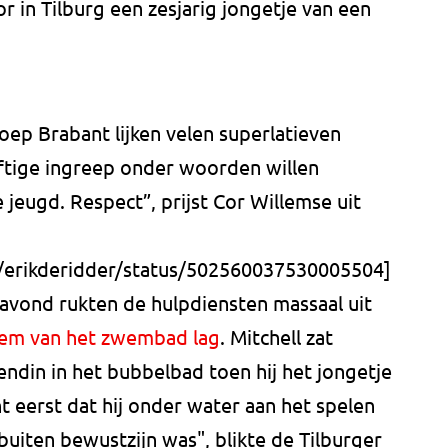
 in Tilburg een zesjarig jongetje van een
p Brabant lijken velen superlatieven
aftige ingreep onder woorden willen
jeugd. Respect”, prijst Cor Willemse uit
m/erikderidder/status/502560037530005504]
vond rukten de hulpdiensten massaal uit
em van het zwembad lag
. Mitchell zat
ndin in het bubbelbad toen hij het jongetje
t eerst dat hij onder water aan het spelen
buiten bewustzijn was", blikte de Tilburger