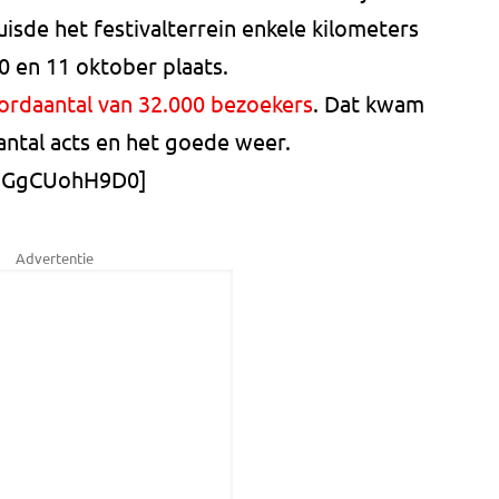
isde het festivalterrein enkele kilometers
0 en 11 oktober plaats.
ordaantal van 32.000 bezoekers
. Dat kwam
ntal acts en het goede weer.
/JGgCUohH9D0]
Advertentie