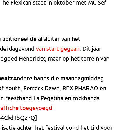
he Flexican staat in oktober met MC Sef
aditioneel de afsluiter van het
onderdagavond
van start gegaan
. Dit jaar
andgoed Hendrickx, maar op het terrein van
.
Beatz
Andere bands die maandagmiddag
 of Youth, Ferreck Dawn, REX PHARAO en
n feestband La Pegatina en rockbands
 affiche toegevoegd
.
/54CkdT5QznQ]
isatie achter het festival vond het tijd voor