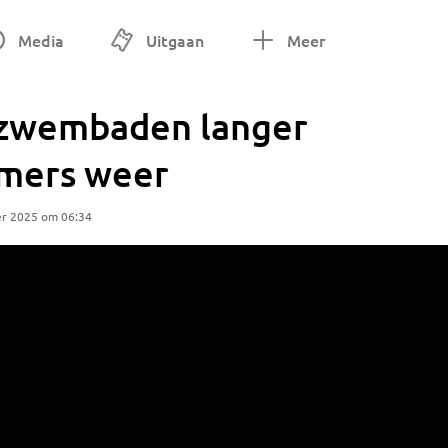
Media
Uitgaan
Meer
nzwembaden langer
mers weer
er 2025 om 06:34