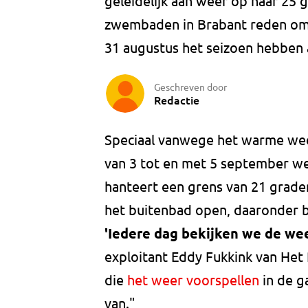
geleidelijk aan weer op naar 25
zwembaden in Brabant reden om l
31 augustus het seizoen hebben 
Geschreven door
Redactie
Speciaal vanwege het warme wee
van 3 tot en met 5 september w
hanteert een grens van 21 grade
het buitenbad open, daaronder bli
'Iedere dag bekijken we de wee
exploitant Eddy Fukkink van Het
die
het weer voorspellen
in de g
van."