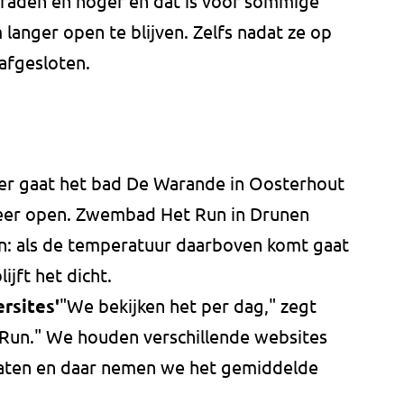
 graden en hoger en dat is voor sommige
anger open te blijven. Zelfs nadat ze op
afgesloten.
r gaat het bad De Warande in Oosterhout
eer open. Zwembad Het Run in Drunen
n: als de temperatuur daarboven komt gaat
jft het dicht.
rsites'
"We bekijken het per dag," zegt
 Run." We houden verschillende websites
aten en daar nemen we het gemiddelde