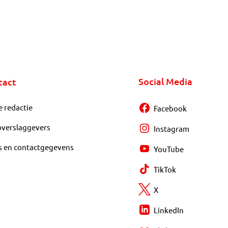
Social Media
tact
e redactie
Facebook
overslaggevers
Instagram
s en contactgegevens
YouTube
TikTok
X
LinkedIn