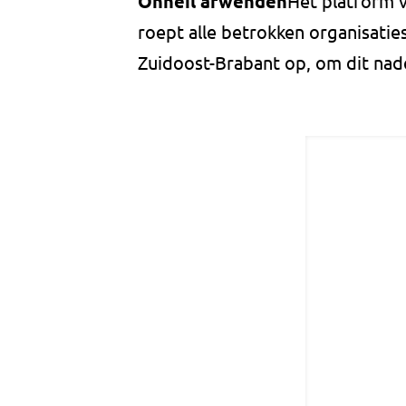
Onheil afwenden
Het platform v
roept alle betrokken organisati
Zuidoost-Brabant op, om dit nad