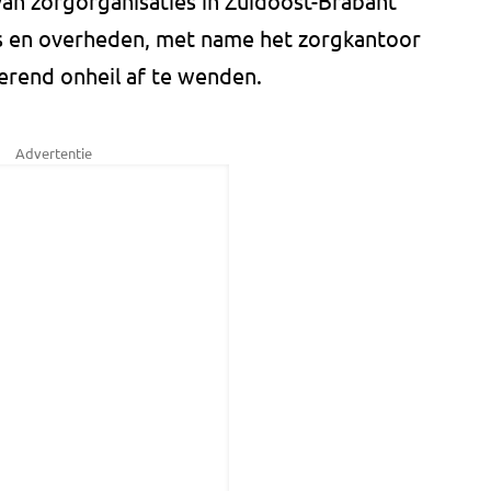
an zorgorganisaties in Zuidoost-Brabant
es en overheden, met name het zorgkantoor
erend onheil af te wenden.
Advertentie