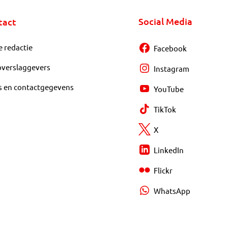
Social Media
tact
e redactie
Facebook
overslaggevers
Instagram
s en contactgegevens
YouTube
TikTok
X
LinkedIn
Flickr
WhatsApp