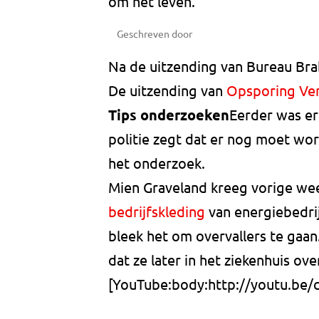
om het leven.
Geschreven door
Na de uitzending van Bureau Bra
De uitzending van
Opsporing Ve
Tips onderzoeken
Eerder was er
politie zegt dat er nog moet word
het onderzoek.
Mien Graveland kreeg vorige we
bedrijfskleding
van energiebedrij
bleek het om overvallers te gaan
dat ze later in het ziekenhuis o
[YouTube:body:http://youtu.b