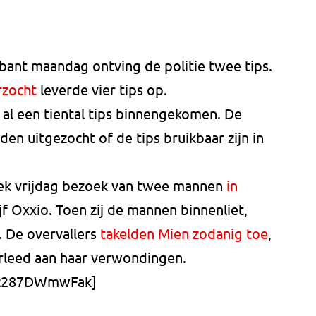
bant maandag ontving de politie twee tips.
rzocht
leverde vier tips op.
 al een tiental tips binnengekomen. De
en uitgezocht of de tips bruikbaar zijn in
ek vrijdag bezoek van twee mannen
in
f Oxxio. Toen zij de mannen binnenliet,
. De overvallers
takelden Mien zodanig toe
,
verleed aan haar verwondingen.
e/c287DWmwFak]