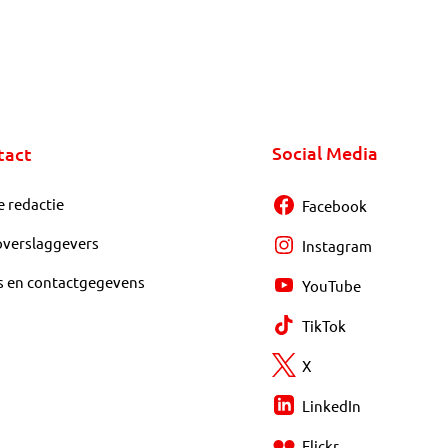
Social Media
tact
e redactie
Facebook
overslaggevers
Instagram
s en contactgegevens
YouTube
TikTok
X
LinkedIn
Flickr