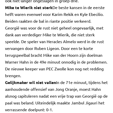
ook niet langer ongeslagen in groep drie.
Mike te Wierik niet sterk
De beste kansen in de eerste
helft waren evenwel voor Karim Rekik en Kyle Ebecilio.
Beiden raakten de bal in riante positie verkeerd.
Georgië was voor de rust niet geheel ongevaarlijk, met
dank aan verdediger Mike te Wierik, die niet sterk
speelde. De speler van Heracles Almelo werd in de rust
vervangen door Ruben Ligeon. Door een te korte
terugspeelbal bracht Mike van der Hoorn zijn doelman
Warner Hahn in de 49e minuut onnodig in de problemen.
De nieuwe keeper van PEC Zwolle kon nog net redding
brengen.
Gelijkmaker wil niet vallen
In de 71e minuut, tijdens het
aanhoudende offensief van Jong Oranje, moest Hahn
alsnog capituleren nadat een vrije trap van Georgië op de
paal was beland. Uiteindelijk maakte Jambul Jigauri het
verrassende doelpunt: 0-1.