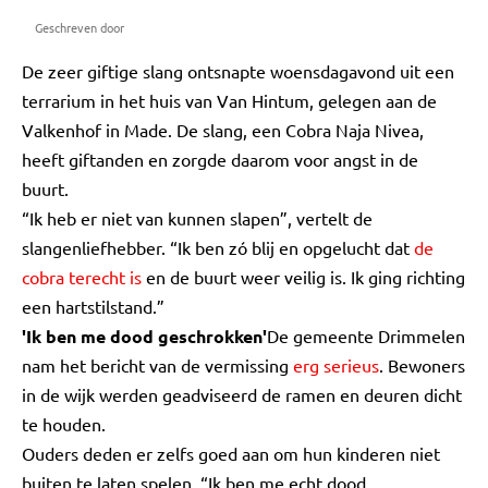
Geschreven door
De zeer giftige slang ontsnapte woensdagavond uit een
terrarium in het huis van Van Hintum, gelegen aan de
Valkenhof in Made. De slang, een Cobra Naja Nivea,
heeft giftanden en zorgde daarom voor angst in de
buurt.
“Ik heb er niet van kunnen slapen”, vertelt de
slangenliefhebber. “Ik ben zó blij en opgelucht dat
de
cobra terecht is
en de buurt weer veilig is. Ik ging richting
een hartstilstand.”
'Ik ben me dood geschrokken'
De gemeente Drimmelen
nam het bericht van de vermissing
erg serieus
. Bewoners
in de wijk werden geadviseerd de ramen en deuren dicht
te houden.
Ouders deden er zelfs goed aan om hun kinderen niet
buiten te laten spelen. “Ik ben me echt dood