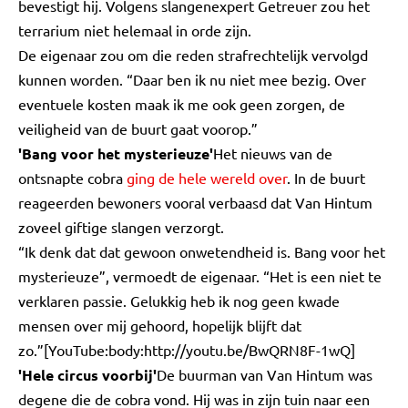
bevestigt hij. Volgens slangenexpert Getreuer zou het
terrarium niet helemaal in orde zijn.
De eigenaar zou om die reden strafrechtelijk vervolgd
kunnen worden. “Daar ben ik nu niet mee bezig. Over
eventuele kosten maak ik me ook geen zorgen, de
veiligheid van de buurt gaat voorop.”
'Bang voor het mysterieuze'
Het nieuws van de
ontsnapte cobra
ging de hele wereld over
. In de buurt
reageerden bewoners vooral verbaasd dat Van Hintum
zoveel giftige slangen verzorgt.
“Ik denk dat dat gewoon onwetendheid is. Bang voor het
mysterieuze”, vermoedt de eigenaar. “Het is een niet te
verklaren passie. Gelukkig heb ik nog geen kwade
mensen over mij gehoord, hopelijk blijft dat
zo.”[YouTube:body:http://youtu.be/BwQRN8F-1wQ]
'Hele circus voorbij'
De buurman van Van Hintum was
degene die de cobra vond. Hij was in zijn tuin naar een