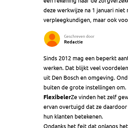
een rekening naar de zorgverzek
deze werkwijze na 1 januari niet 
verpleegkundigen, maar ook voor
Geschreven door
Redactie
Sinds 2012 mag een beperkt aant
werken. Dat blijkt veel voordel
uit Den Bosch en omgeving. Onde
buiten de grote instellingen om.
Flexibeler
Ze vinden het zelf gew
ervan overtuigd dat ze daardoor 
hun klanten betekenen.
Ondanks het feit dat onlangs he