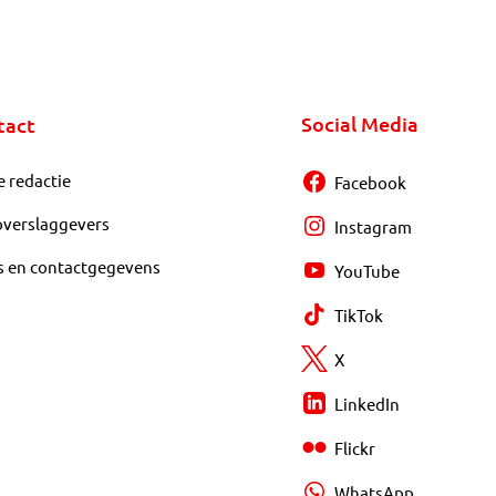
Social Media
tact
e redactie
Facebook
overslaggevers
Instagram
s en contactgegevens
YouTube
TikTok
X
LinkedIn
Flickr
WhatsApp