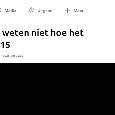
Media
Uitgaan
Meer
g weten niet hoe het
015
er 2025 om 00:50