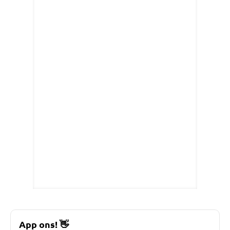
App ons!
👋