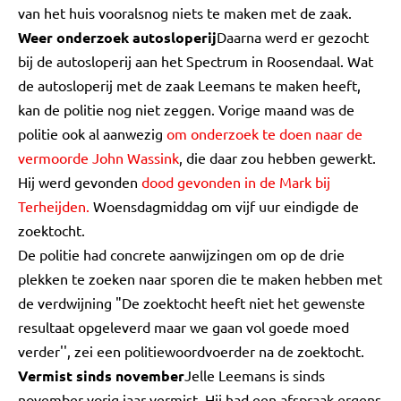
van het huis vooralsnog niets te maken met de zaak.
Weer onderzoek autosloperij
Daarna werd er gezocht
bij de autosloperij aan het Spectrum in Roosendaal. Wat
de autosloperij met de zaak Leemans te maken heeft,
kan de politie nog niet zeggen. Vorige maand was de
politie ook al aanwezig
om onderzoek te doen naar de
vermoorde John Wassink
, die daar zou hebben gewerkt.
Hij werd gevonden
dood gevonden in de Mark bij
Terheijden.
Woensdagmiddag om vijf uur eindigde de
zoektocht.
De politie had concrete aanwijzingen om op de drie
plekken te zoeken naar sporen die te maken hebben met
de verdwijning "De zoektocht heeft niet het gewenste
resultaat opgeleverd maar we gaan vol goede moed
verder'', zei een politiewoordvoerder na de zoektocht.
Vermist sinds november
Jelle Leemans is sinds
november vorig jaar vermist. Hij had een afspraak ergens