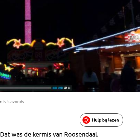
mis 's avonds
Hulp bij lezen
. Dat was de kermis van Roosendaal.