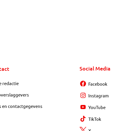
Social Media
tact
e redactie
Facebook
overslaggevers
Instagram
s en contactgegevens
YouTube
TikTok
X