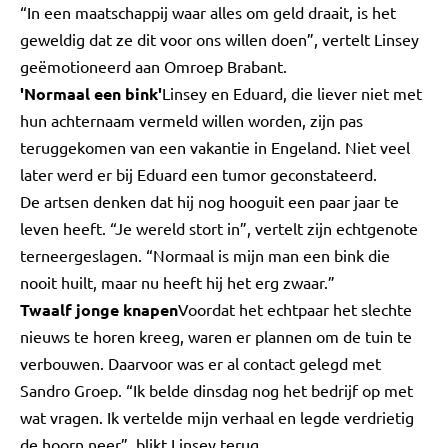
“In een maatschappij waar alles om geld draait, is het
geweldig dat ze dit voor ons willen doen”, vertelt Linsey
geëmotioneerd aan Omroep Brabant.
'Normaal een bink'
Linsey en Eduard, die liever niet met
hun achternaam vermeld willen worden, zijn pas
teruggekomen van een vakantie in Engeland. Niet veel
later werd er bij Eduard een tumor geconstateerd.
De artsen denken dat hij nog hooguit een paar jaar te
leven heeft. “Je wereld stort in”, vertelt zijn echtgenote
terneergeslagen. “Normaal is mijn man een bink die
nooit huilt, maar nu heeft hij het erg zwaar.”
Twaalf jonge knapen
Voordat het echtpaar het slechte
nieuws te horen kreeg, waren er plannen om de tuin te
verbouwen. Daarvoor was er al contact gelegd met
Sandro Groep. “Ik belde dinsdag nog het bedrijf op met
wat vragen. Ik vertelde mijn verhaal en legde verdrietig
de hoorn neer”, blikt Linsey terug.