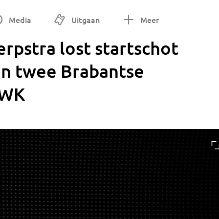
Media
Uitgaan
Meer
rpstra lost startschot
en twee Brabantse
 WK