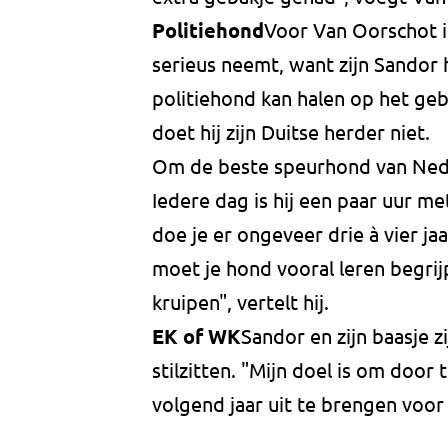
Politiehond
Voor Van Oorschot is
serieus neemt, want zijn Sandor h
politiehond kan halen op het g
doet hij zijn Duitse herder niet.
Om de beste speurhond van Neder
Iedere dag is hij een paar uur m
doe je er ongeveer drie à vier j
moet je hond vooral leren begrijp
kruipen", vertelt hij.
EK of WK
Sandor en zijn baasje z
stilzitten. "Mijn doel is om doo
volgend jaar uit te brengen voor