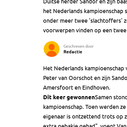
Duitse herder Sandor en zijn baa
het Nederlands kampioenschap 
onder meer twee 'slachtoffers' 
voorwerpen vinden op een twee 
Geschreven door
Redactie
Het Nederlands kampioenschap v
Peter van Oorschot en zijn Sand
Amersfoort en Eindhoven.
Dit keer gewonnen
Samen stond
kampioenschap. Toen werden ze 
eigenaar is ontzettend trots op z
extra gebakje gehad", voegt Van