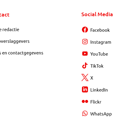
Social Media
tact
e redactie
Facebook
overslaggevers
Instagram
s en contactgegevens
YouTube
TikTok
X
LinkedIn
Flickr
WhatsApp