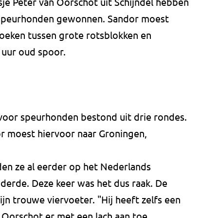
sje Peter van Oorschot uit Schijndel hebben
speurhonden gewonnen. Sandor moest
zoeken tussen grote rotsblokken en
uur oud spoor.
oor speurhonden bestond uit drie rondes.
or moest hiervoor naar Groningen,
en ze al eerder op het Nederlands
derde. Deze keer was het dus raak. De
ijn trouwe viervoeter. "Hij heeft zelfs een
 Oorschot er met een lach aan toe.