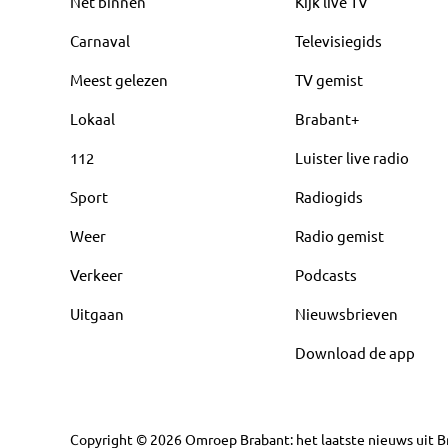
Net binnen
Kijk live TV
Carnaval
Televisiegids
Meest gelezen
TV gemist
Lokaal
Brabant+
112
Luister live radio
Sport
Radiogids
Weer
Radio gemist
Verkeer
Podcasts
Uitgaan
Nieuwsbrieven
Download de app
Copyright
©
2026
Omroep Brabant: het laatste nieuws uit Br