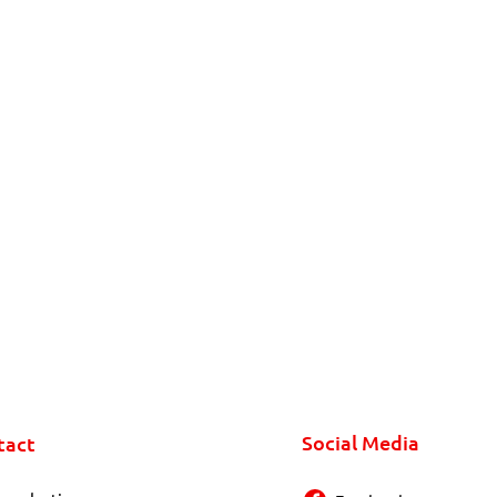
Social Media
tact