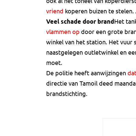
ook al het toneel van koperdiefs
vriend
koperen buizen te stelen.
Veel schade door brand
Het tan
vlammen op
door een grote bran
winkel van het station. Het vuur
naastgelegen outletwinkel en een
moet.
De politie heeft aanwijzingen
dat
directie van Tamoil deed maandag
brandstichting.