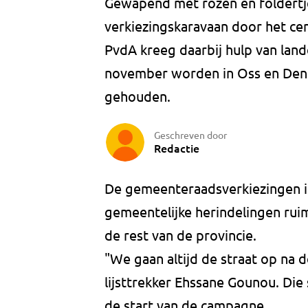
Gewapend met rozen en foldertje
verkiezingskaravaan door het ce
PvdA kreeg daarbij hulp van lande
november worden in Oss en Den
gehouden.
Geschreven door
Redactie
De gemeenteraadsverkiezingen i
gemeentelijke herindelingen ruim 
de rest van de provincie.
"We gaan altijd de straat op na
lijsttrekker Ehssane Gounou. Di
de start van de campagne.