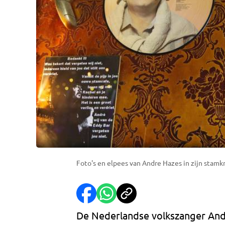
Foto's en elpees van Andre Hazes in zijn stamk
De Nederlandse volkszanger André