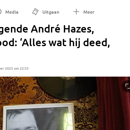
Media
Uitgaan
Meer
gende André Hazes,
ood: ‘Alles wat hij deed,
ber 2025 om 22:55