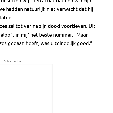
beseften wij toen al dat dat een van zijn
we hadden natuurlijk niet verwacht dat hij
laten.”
es zal tot ver na zijn dood voortleven. Uit
 gelooft in mij’ het beste nummer. “Maar
azes gedaan heeft, was uiteindelijk goed.”
Advertentie