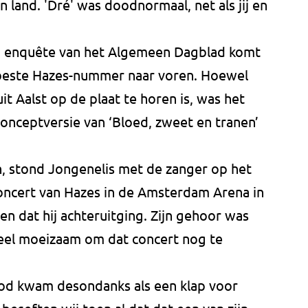
n land. 'Dré' was doodnormaal, net als jij en
n enquête van het Algemeen Dagblad komt
t beste Hazes-nummer naar voren. Hoewel
t Aalst op de plaat te horen is, was het
conceptversie van ‘Bloed, zweet en tranen’
n, stond Jongenelis met de zanger op het
concert van Hazes in de Amsterdam Arena in
en dat hij achteruitging. Zijn gehoor was
eel moeizaam om dat concert nog te
ood kwam desondanks als een klap voor