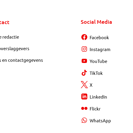
Social Media
tact
e redactie
Facebook
overslaggevers
Instagram
s en contactgegevens
YouTube
TikTok
X
LinkedIn
Flickr
WhatsApp