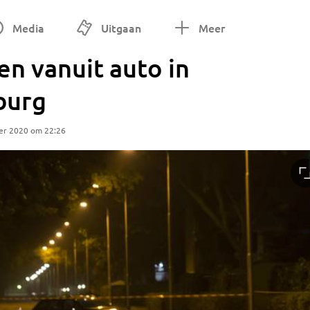
Media
Uitgaan
Meer
n vanuit auto in
burg
er 2020 om 22:26