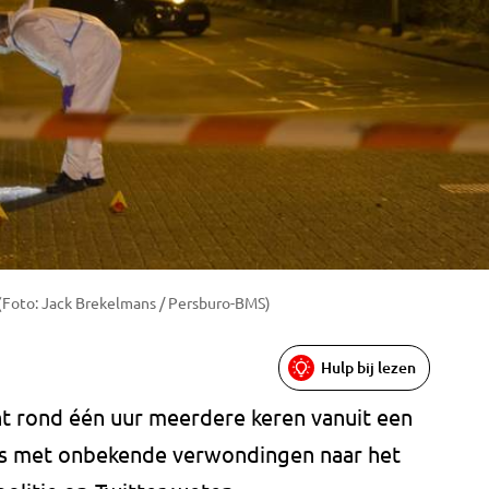
(Foto: Jack Brekelmans / Persburo-BMS)
Hulp bij lezen
ht rond één uur meerdere keren vanuit een
 is met onbekende verwondingen naar het