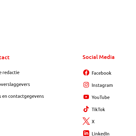
Social Media
tact
e redactie
Facebook
overslaggevers
Instagram
s en contactgegevens
YouTube
TikTok
X
LinkedIn