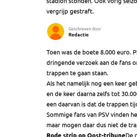
stadion stonden. Ook vorig seiz
vergrijp gestraft.
Geschreven door
Redactie
Toen was de boete 8.000 euro. PS
dringende verzoek aan de fans o
trappen te gaan staan.
Als het namelijk nog een keer ge
en de keer daarna zelfs tot 30.0
een daarvan is dat de trappen tij
Sommige fans van PSV vinden het 
maar mogen daar dus niet de tr
Rode strip op Oost-tribune
De c