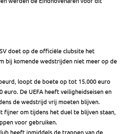
oen werden de Eindhovenaren voor dit
V doet op de officiële clubsite het
m bij komende wedstrijden niet meer op de
beurd, loopt de boete op tot 15.000 euro
00 euro. De UEFA heeft veiligheidseisen en
dens de wedstrijd vrij moeten blijven.
fijner om tijdens het duel te blijven staan,
appen voor gebruiken.
lub heeft inmiddels de trappen van de